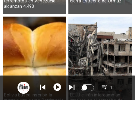
terremotos en Venezuela
cierra Estrecho de Ormuz
alcanzan 4.490
1
Bolivia busca inscribir la
EEUU e Irán intercambian
marraqueta como Patrimonio
ataques en el estrecho de
de la Humanidad
Ormuz