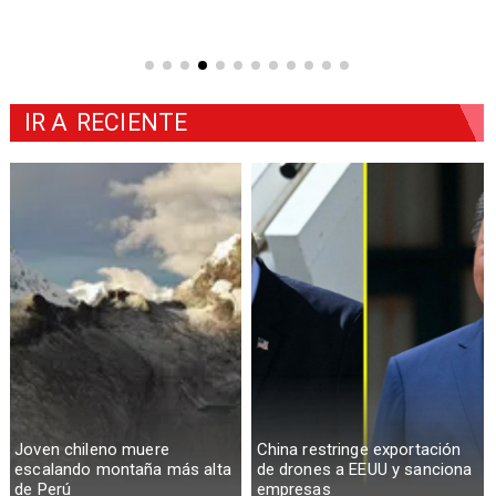
IR A
RECIENTE
Joven chileno muere
China restringe exportación
escalando montaña más alta
de drones a EEUU y sanciona
de Perú
empresas