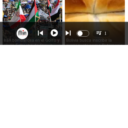
1
Irán bombardea en el Golfo y
Bolivia busca inscribir la
cierra Estrecho de Ormuz
marraqueta como Patrimonio
de la Humanidad