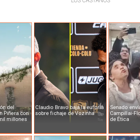
LOS CASTAÑOS
ón del
Claudio Bravo baja la euforia
Senado enví
n Piñera con
sobre fichaje de Vozinha
Campillai-Fl
mil millones
de Ética