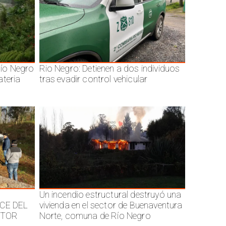
ío Negro
Rio Negro: Detienen a dos individuos
ateria
tras evadir control vehicular
Un incendio estructural destruyó una
CE DEL
vivienda en el sector de Buenaventura
CTOR
Norte, comuna de Río Negro