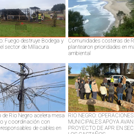
o: Fuego destruye Bodega y
Comunidades costeras de R
 el sector de Millacura
plantearon prioridades en m
ambiental
o de Rio Negro acelera mesa
RIO NEGRO: OPERACIONES
jo y coordinación con
MUNICIPALES APOYA AVAN
responsables de cables en
PROYECTO DE APR EN SE