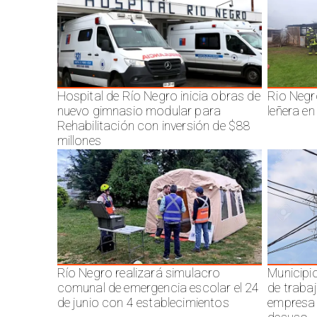
Hospital de Río Negro inicia obras de
Rio Negr
nuevo gimnasio modular para
leñera en
Rehabilitación con inversión de $88
millones
Río Negro realizará simulacro
Municipi
comunal de emergencia escolar el 24
de traba
de junio con 4 establecimientos
empresa 