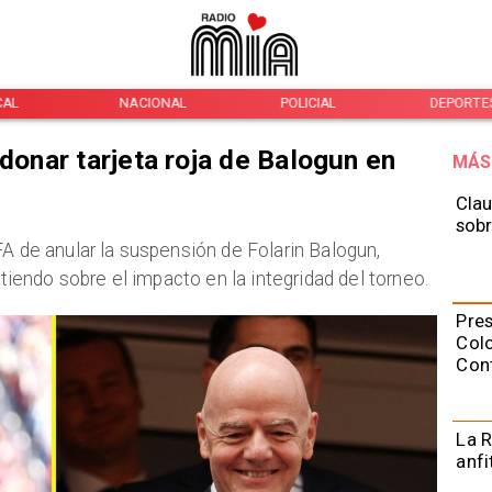
CAL
NACIONAL
POLICIAL
DEPORTE
rdonar tarjeta roja de Balogun en
MÁS
Clau
sobr
FA de anular la suspensión de Folarin Balogun,
rtiendo sobre el impacto en la integridad del torneo.
Pres
Colo
Con
La R
anfi