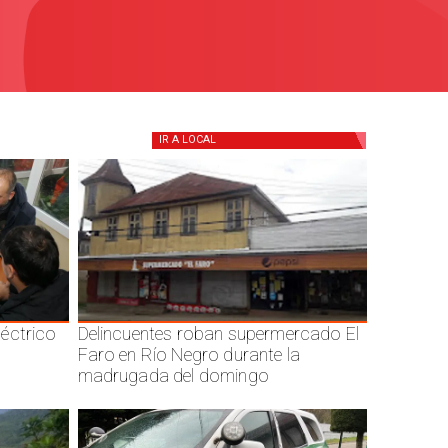
IR A
LOCAL
éctrico
Delincuentes roban supermercado El
Faro en Río Negro durante la
madrugada del domingo