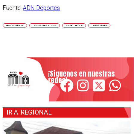
Fuente:
ADN Deportes
OPEN AUSTRALIA
LESIONES DEPORTIVAS
NOVAK DJOKOVIC
JANNIK SINNER
¡Síguenos en nuestras
redes!
IR A
REGIONAL