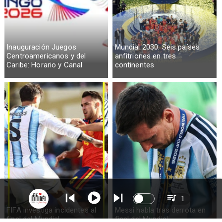
Inauguración Juegos
Mundial 2030: Seis países
Centroamericanos y del
anfitriones en tres
Caribe: Horario y Canal
continentes
1
FIFA investiga incidentes al
Messi habla tras derrota en
final del Mundial
final del Mundial