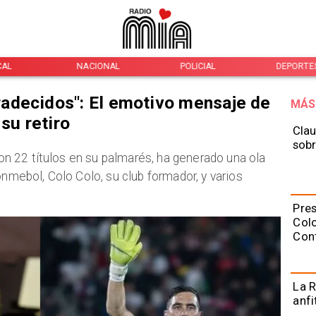
CAL
NACIONAL
POLICIAL
DEPORTE
adecidos": El emotivo mensaje de
MÁS
su retiro
Clau
sobr
 con 22 títulos en su palmarés, ha generado una ola
onmebol, Colo Colo, su club formador, y varios
Pres
Colo
Con
La R
anfi