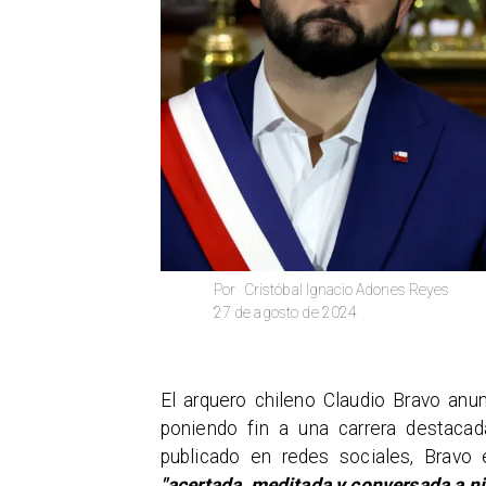
Cristóbal Ignacio Adones Reyes
Por
27 de agosto de 2024
El arquero chileno Claudio Bravo anun
poniendo fin a una carrera destac
publicado en redes sociales, Bravo 
"acertada, meditada y conversada a ni