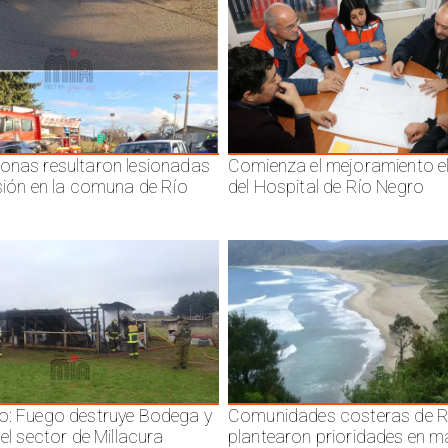
onas resultaron lesionadas
Comienza el mejoramiento el
isión en la comuna de Río
del Hospital de Río Negro
o: Fuego destruye Bodega y
Comunidades costeras de R
 el sector de Millacura
plantearon prioridades en m