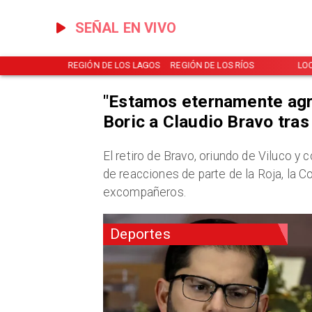
SEÑAL EN VIVO
NOTICIAS
REGIÓN DE LOS LAGOS
REGIÓN DE LOS RÍOS
LO
"Estamos eternamente agr
Boric a Claudio Bravo tras 
​El retiro de Bravo, oriundo de Viluco y
de reacciones de parte de la Roja, la C
excompañeros.
Deportes