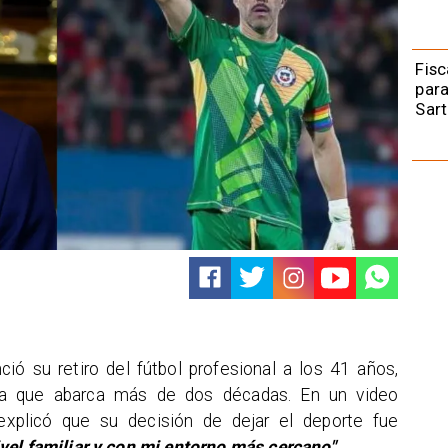
Fisc
para
Sart
ció su retiro del fútbol profesional a los 41 años,
ada que abarca más de dos décadas. En un video
explicó que su decisión de dejar el deporte fue
vel familiar y con mi entorno más cercano"
.