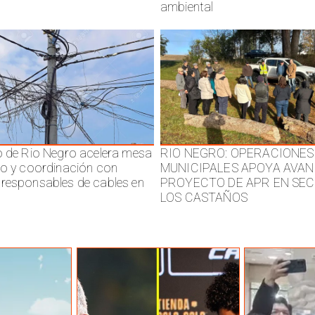
ambiental
o de Rio Negro acelera mesa
RIO NEGRO: OPERACIONES
jo y coordinación con
MUNICIPALES APOYA AVAN
responsables de cables en
PROYECTO DE APR EN SE
LOS CASTAÑOS