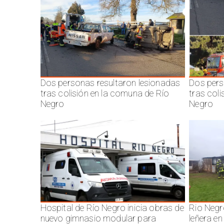
Dos personas resultaron lesionadas
Dos pers
tras colisión en la comuna de Río
tras col
Negro
Negro
Hospital de Río Negro inicia obras de
Rio Negr
nuevo gimnasio modular para
leñera en