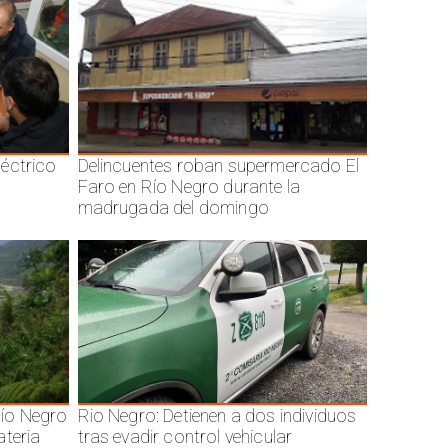
éctrico
Delincuentes roban supermercado El
Faro en Río Negro durante la
madrugada del domingo
ío Negro
Rio Negro: Detienen a dos individuos
ateria
tras evadir control vehicular