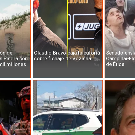
ón del
Claudio Bravo baja la euforia
Senado enví
n Piñera con
sobre fichaje de Vozinha
Campillai-Fl
mil millones
de Ética