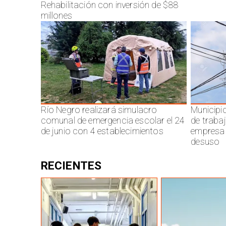
Rehabilitación con inversión de $88
millones
Río Negro realizará simulacro
Municipi
comunal de emergencia escolar el 24
de traba
de junio con 4 establecimientos
empresa 
desuso
RECIENTES