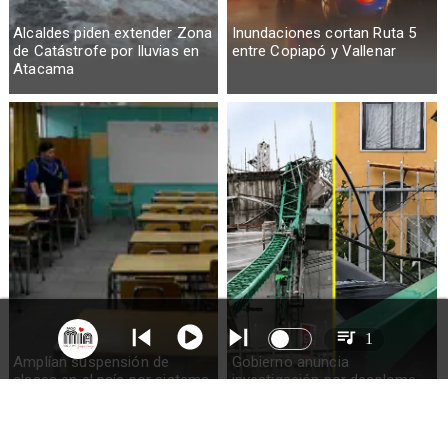
Alcaldes piden extender Zona
Inundaciones cortan Ruta 5
de Catástrofe por lluvias en
entre Copiapó y Vallenar
Atacama
1
Amplían suspensión de
Gobierno anuncia
clases en el país por sistema
investigación por desplome
frontal
de grúa en Coquimbo