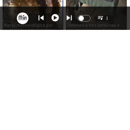
1
Alerta meteorológica por
Detienen a tres personas e
sistema frontal en la zona
incautan armas y droga en
sur del país: pronostican
Ercilla
hasta 100mm de lluvia
Mujer sobrevive 5 días en
Detienen a adolescente por
bosque con su perro en
asesinato de madre en