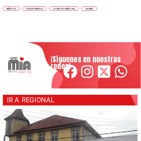
MÉDICOS
COLEGIO MÉDICO
LICENCIAS MÉDICAS
COLMED
¡Síguenos en nuestras
redes!
IR A
REGIONAL