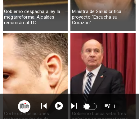
Gobierno despacha a ley la
Ministra de Salud critica
megarreforma: Alcaldes
proyecto “Escucha su
recurrirán al TC
Corazón”
1
Corte de Apelaciones
Gobierno busca vetar tres
rechaza anulación de
artículos en megarreforma
absolución de Claudio Crespo