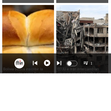
1
Bolivia busca inscribir la
EEUU e Irán intercambian
marraqueta como Patrimonio
ataques en el estrecho de
de la Humanidad
Ormuz