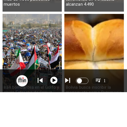
muertos
alcanzan 4.490
1
Irán bombardea en el Golfo y
Bolivia busca inscribir la
cierra Estrecho de Ormuz
marraqueta como Patrimonio
de la Humanidad