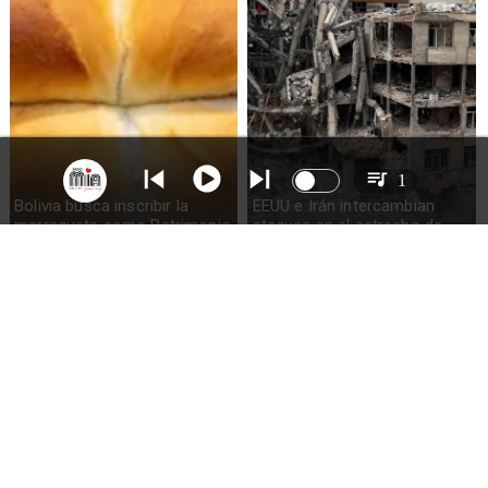
1
Bolivia busca inscribir la
EEUU e Irán intercambian
marraqueta como Patrimonio
ataques en el estrecho de
de la Humanidad
Ormuz