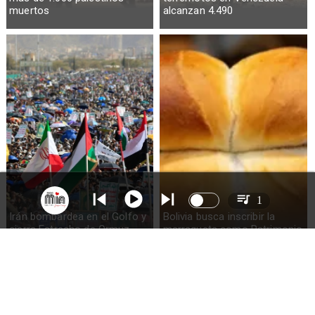
muertos
alcanzan 4.490
1
Irán bombardea en el Golfo y
Bolivia busca inscribir la
cierra Estrecho de Ormuz
marraqueta como Patrimonio
de la Humanidad