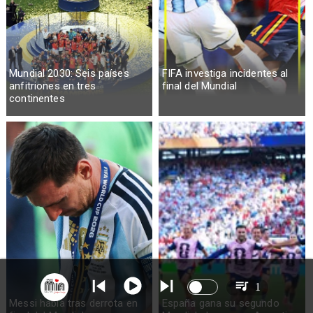
Mundial 2030: Seis países
FIFA investiga incidentes al
anfitriones en tres
final del Mundial
continentes
1
Messi habla tras derrota en
España gana su segundo