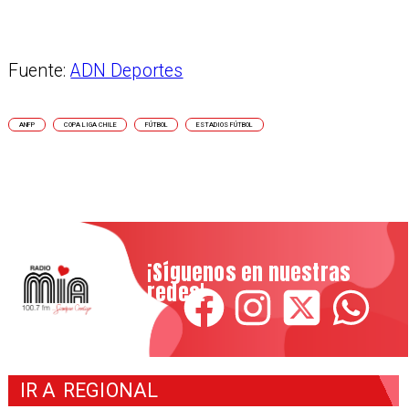
Fuente:
ADN Deportes
ANFP
COPA LIGA CHILE
FÚTBOL
ESTADIOS FÚTBOL
¡Síguenos en nuestras
redes!
IR A
REGIONAL