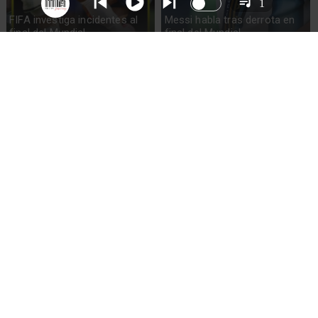
1
FIFA investiga incidentes al
Messi habla tras derrota en
final del Mundial
final del Mundial
España gana su segundo
Lionel Messi llora tras derrota
Mundial al vencer a Argentina
en Final Mundial 2026