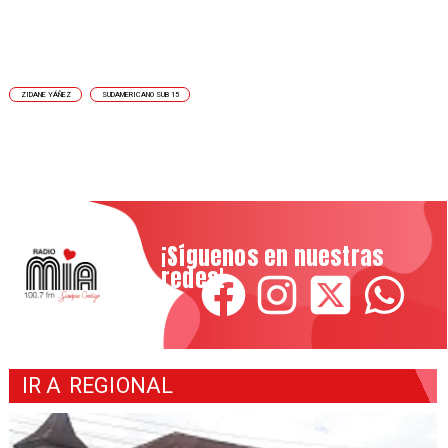
ZIDANE YÁÑEZ
SUDAMERICANO SUB 15
¡Síguenos en nuestras
redes!
IR A
REGIONAL