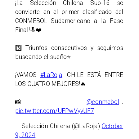
¡La Selección Chilena Sub-16 se
convierte en el primer clasificado del
CONMEBOL Sudamericano a la Fase
Final!🔝❤️
3️⃣ Triunfos consecutivos y seguimos
buscando el sueño⭐️
¡VAMOS
#LaRoja
, CHILE ESTÁ ENTRE
LOS CUATRO MEJORES!🔥
📸
@conmebol
…
pic.twitter.com/UFPwVyvUF7
— Selección Chilena (@LaRoja)
October
9, 2024