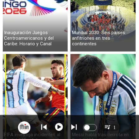
Inauguración Juegos
Mundial 2030: Seis países
Centroamericanos y del
anfitriones en tres
Caribe: Horario y Canal
continentes
1
FIFA investiga incidentes al
Messi habla tras derrota en