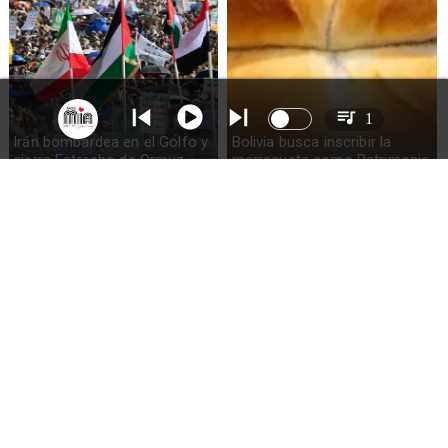
1
Irán bombardea en el Golfo y
Bolivia busca inscribir la
cierra Estrecho de Ormuz
marraqueta como Patrimonio
de la Humanidad