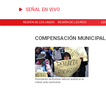
SEÑAL EN VIVO
NOTICIAS
REGIÓN DE LOS LAGOS
REGIÓN DE LOS RÍOS
LO
COMPENSACIÓN MUNICIPAL
Presidente de Bolivia reduce sueldo a la
mitad ante protestas