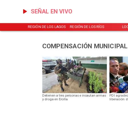
SEÑAL EN VIVO
NOTICIAS
REGIÓN DE LOS LAGOS
REGIÓN DE LOS RÍOS
LO
COMPENSACIÓN MUNICIPAL
Detienen a tres personas e incautan armas
PDI agradec
y droga en Ercilla
liberación 