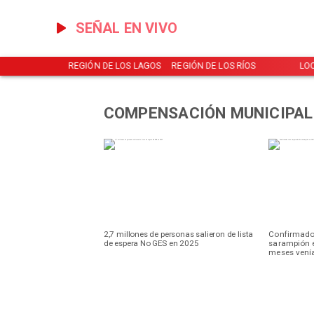
SEÑAL EN VIVO
NOTICIAS
REGIÓN DE LOS LAGOS
REGIÓN DE LOS RÍOS
LO
COMPENSACIÓN MUNICIPAL
2,7 millones de personas salieron de lista
Confirmado
de espera No GES en 2025
sarampión e
meses vení