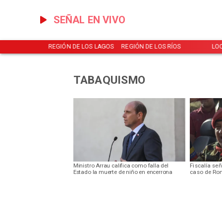
SEÑAL EN VIVO
NOTICIAS
REGIÓN DE LOS LAGOS
REGIÓN DE LOS RÍOS
LO
TABAQUISMO
Ministro Arrau califica como falla del
Fiscalía se
Estado la muerte de niño en encerrona
caso de Ro