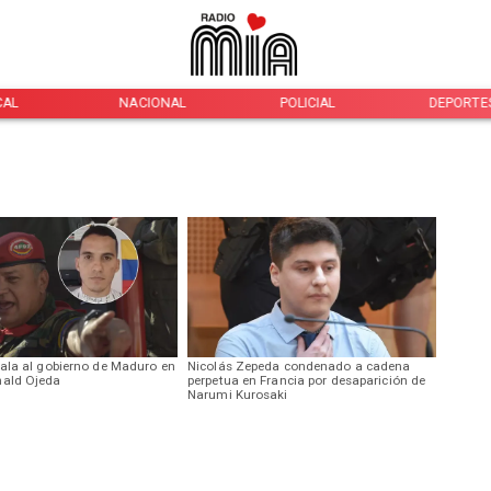
CAL
NACIONAL
POLICIAL
DEPORTE
ñala al gobierno de Maduro en
Nicolás Zepeda condenado a cadena
nald Ojeda
perpetua en Francia por desaparición de
Narumi Kurosaki